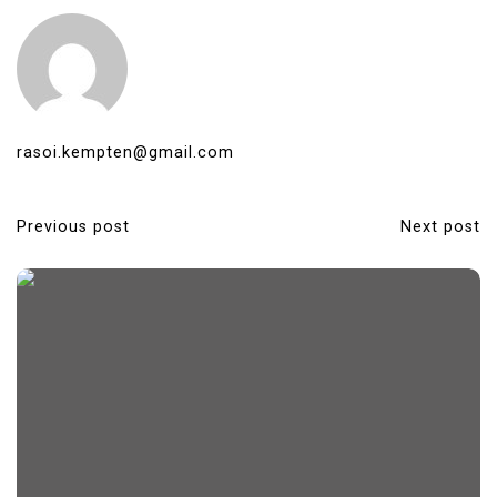
rasoi.kempten@gmail.com
Previous post
Next post
P
o
s
t
n
a
v
i