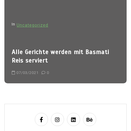
g
a
t
In
Uncategorized
i
o
n
Alle Gerichte werden mit Basmati
Reis serviert
07/03/2021
0