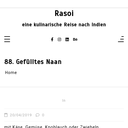
Skip
to
content
Rasoi
eine kulinarische Reise nach Indien
88. Gefülltes Naan
Home
In
20/04/2019
0
mit Käse, Gemüse, Knoblauch oder Zwiebeln