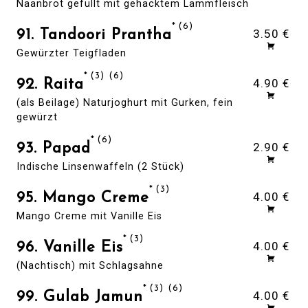
Naanbrot gefüllt mit gehacktem Lammfleisch
6
3.50 €
91. Tandoori Prantha
Gewürzter Teigfladen
3
6
4.90 €
92. Raita
(als Beilage) Naturjoghurt mit Gurken, fein
gewürzt
6
2.90 €
93. Papad
Indische Linsenwaffeln (2 Stück)
3
4.00 €
95. Mango Creme
Mango Creme mit Vanille Eis
3
4.00 €
96. Vanille Eis
(Nachtisch) mit Schlagsahne
3
6
4.00 €
99. Gulab Jamun