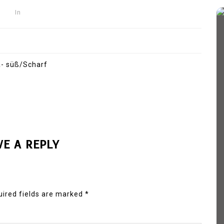
In
a- süß/Scharf
VE A REPLY
ired fields are marked
*