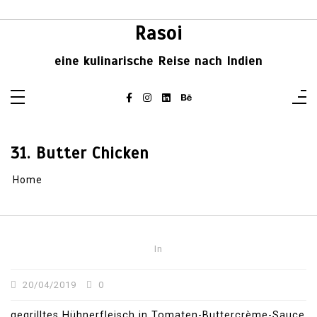
Skip
to
content
Rasoi
eine kulinarische Reise nach Indien
31. Butter Chicken
Home
In
20/04/2019
0
gegrilltes Hühnerfleisch in Tomaten-Buttercrème-Sauce