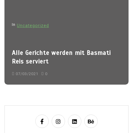
g
a
t
In
Uncategorized
i
o
n
Alle Gerichte werden mit Basmati
Reis serviert
07/03/2021
0