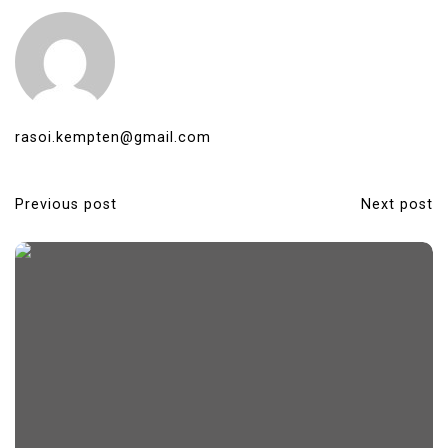
rasoi.kempten@gmail.com
Previous post
Next post
P
o
s
t
n
a
v
i