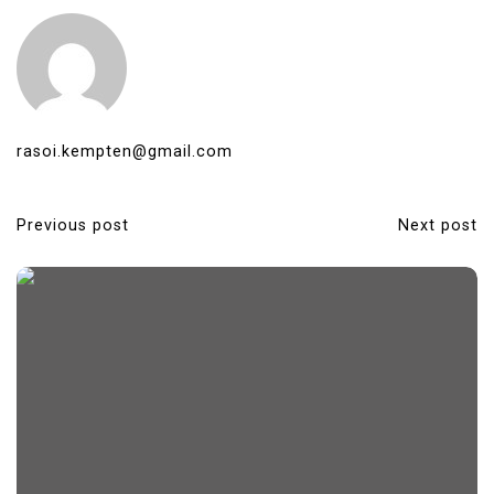
rasoi.kempten@gmail.com
Previous post
Next post
P
o
s
t
n
a
v
i