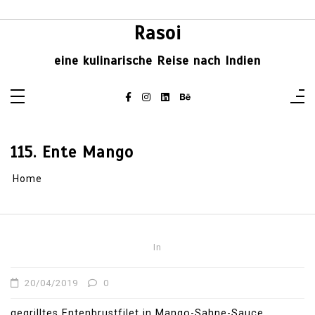
Skip
to
content
Rasoi
eine kulinarische Reise nach Indien
115. Ente Mango
Home
In
20/04/2019
0
gegrilltes Entenbrustfilet in Mango-Sahne-Sauce