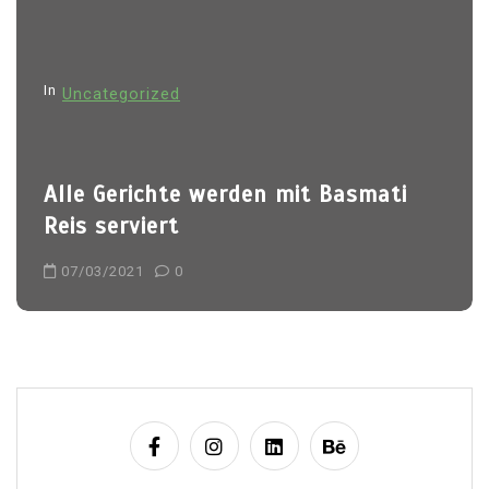
g
a
t
In
Uncategorized
i
o
n
Alle Gerichte werden mit Basmati
Reis serviert
07/03/2021
0