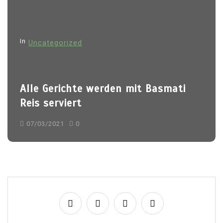
g
a
t
In
Uncategorized
i
o
n
Alle Gerichte werden mit Basmati
Reis serviert
07/03/2021
0