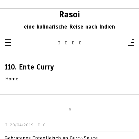
Skip
to
content
Rasoi
eine kulinarische Reise nach Indien
110. Ente Curry
Home
In
20/04/2019
0
Gebratenes Entenfleisch an Curry-Sauce