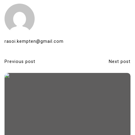
rasoi.kempten@gmail.com
Previous post
Next post
P
o
s
t
n
a
v
i